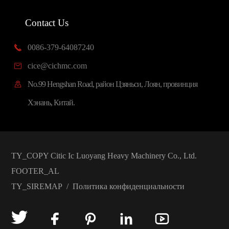
Contact Us
0086-379-64087240

cice@cichmc.com

No.99 Hengshan Road, район Цзяньси, Лоян, провинция

Хэнань, Китай.
TY_COPY
Citic Ic Luoyang Heavy Machinery Co., Ltd.
FOOTER_AL
TY_SIREMAP
/
Политика конфиденциальности