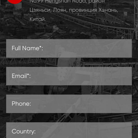
No.99 Hengshan Road, район
Цзяньси, Лоян, провинция Хэнань,
Китай.