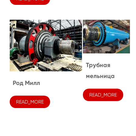
Трубная
мельница
Род Милл
READ_MORE
READ_MORE