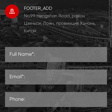
FOOTER_ADD

No.99 Hengshan Road, район
Цзяньси, Лоян, провинция Хэнань,
Китай.