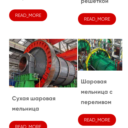
решеткой
READ_MORE
READ_MORE
Шаровая
мельница с
Сухая шаровая
переливом
мельница
READ_MORE
READ_MORE