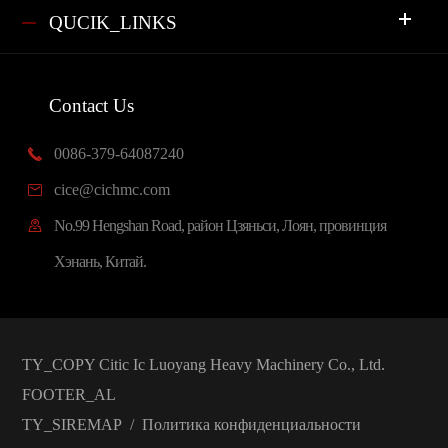
QUCIK_LINKS
Contact Us
0086-379-64087240

cice@cichmc.com

No.99 Hengshan Road, район Цзяньси, Лоян, провинция

Хэнань, Китай.
TY_COPY
Citic Ic Luoyang Heavy Machinery Co., Ltd.
FOOTER_AL
TY_SIREMAP
/
Политика конфиденциальности