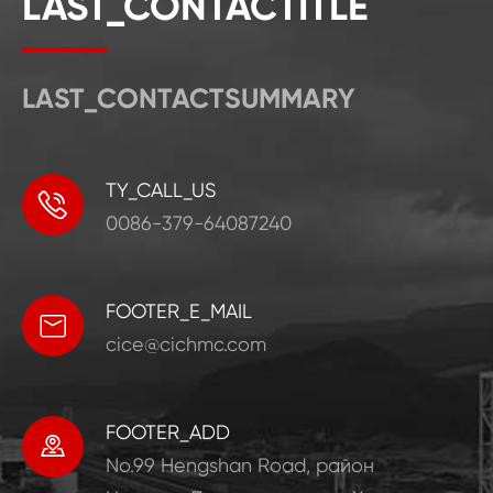
LAST_CONTACTITLE
LAST_CONTACTSUMMARY
TY_CALL_US

0086-379-64087240
FOOTER_E_MAIL

cice@cichmc.com
FOOTER_ADD

No.99 Hengshan Road, район