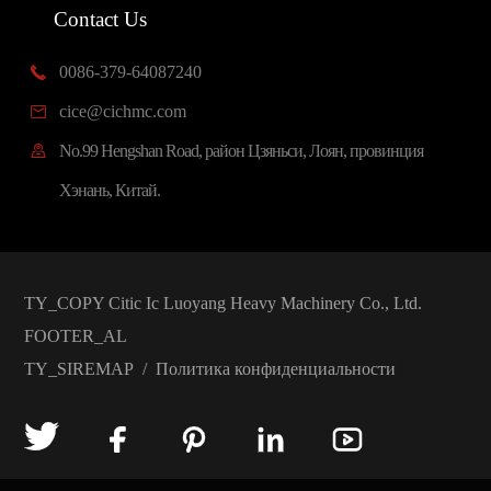
Contact Us
0086-379-64087240

cice@cichmc.com

No.99 Hengshan Road, район Цзяньси, Лоян, провинция

Хэнань, Китай.
TY_COPY
Citic Ic Luoyang Heavy Machinery Co., Ltd.
FOOTER_AL
TY_SIREMAP
/
Политика конфиденциальности